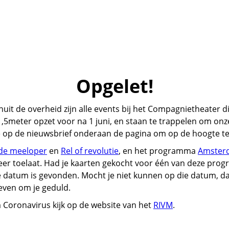
Opgelet!
t de overheid zijn alle events bij het Compagnietheater di
 1,5meter opzet voor na 1 juni, en staan te trappelen om 
 op de nieuwsbrief onderaan de pagina om op de hoogte te 
 de meeloper
en
Rel of revolutie
, en het programma
Amsterd
eer toelaat. Had je kaarten gekocht voor één van deze prog
datum is gevonden. Mocht je niet kunnen op die datum, dan k
 even om je geduld.
Coronavirus kijk op de website van het
RIVM
.