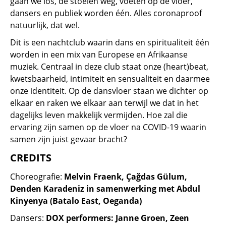
gaan we los, de stoelen weg, voeten op de vloer,
dansers en publiek worden één. Alles coronaproof
natuurlijk, dat wel.
Dit is een nachtclub waarin dans en spiritualiteit één
worden in een mix van Europese en Afrikaanse
muziek. Centraal in deze club staat onze (heart)beat,
kwetsbaarheid, intimiteit en sensualiteit en daarmee
onze identiteit. Op de dansvloer staan we dichter op
elkaar en raken we elkaar aan terwijl we dat in het
dagelijks leven makkelijk vermijden. Hoe zal die
ervaring zijn samen op de vloer na COVID-19 waarin
samen zijn juist gevaar bracht?
CREDITS
Choreografie:
Melvin Fraenk, Çağdas Gülum,
Denden Karadeniz in samenwerking met Abdul
Kinyenya (Batalo East, Oeganda)
Dansers:
DOX performers: Janne Groen, Zeen