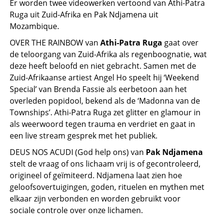
Er worden twee videowerken vertoond van Athi-Patra
Ruga uit Zuid-Afrika en Pak Ndjamena uit
Mozambique.
OVER THE RAINBOW van
Athi-Patra Ruga
gaat over
de teloorgang van Zuid-Afrika als regenboognatie, wat
deze heeft beloofd en niet gebracht. Samen met de
Zuid-Afrikaanse artiest Angel Ho speelt hij ‘Weekend
Special’ van Brenda Fassie als eerbetoon aan het
overleden popidool, bekend als de ‘Madonna van de
Townships’. Athi-Patra Ruga zet glitter en glamour in
als weerwoord tegen trauma en verdriet en gaat in
een live stream gesprek met het publiek.
DEUS NOS ACUDI (God help ons) van
Pak Ndjamena
stelt de vraag of ons lichaam vrij is of gecontroleerd,
origineel of geïmiteerd. Ndjamena laat zien hoe
geloofsovertuigingen, goden, rituelen en mythen met
elkaar zijn verbonden en worden gebruikt voor
sociale controle over onze lichamen.