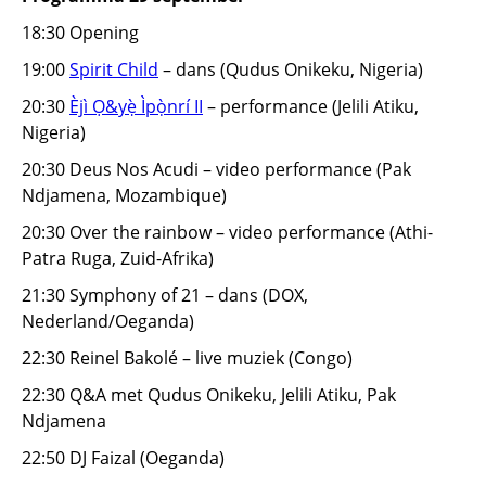
18:30 Opening
19:00
Spirit Child
– dans (Qudus Onikeku, Nigeria)
20:30
Èjì Ọ&yẹ̀ Ìpọ̀nrí II
– performance (Jelili Atiku,
Nigeria)
20:30 Deus Nos Acudi – video performance (Pak
Ndjamena, Mozambique)
20:30 Over the rainbow – video performance (Athi-
Patra Ruga, Zuid-Afrika)
21:30 Symphony of 21 – dans (DOX,
Nederland/Oeganda)
22:30 Reinel Bakolé – live muziek (Congo)
22:30 Q&A met Qudus Onikeku, Jelili Atiku, Pak
Ndjamena
22:50 DJ Faizal (Oeganda)