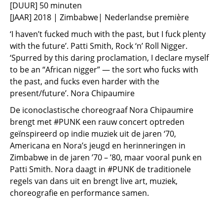
[DUUR] 50 minuten
[JAAR] 2018 | Zimbabwe| Nederlandse première
‘I haven’t fucked much with the past, but I fuck plenty
with the future’. Patti Smith, Rock ‘n’ Roll Nigger.
‘Spurred by this daring proclamation, I declare myself
to be an “African nigger” — the sort who fucks with
the past, and fucks even harder with the
present/future’. Nora Chipaumire
De iconoclastische choreograaf Nora Chipaumire
brengt met #PUNK een rauw concert optreden
geïnspireerd op indie muziek uit de jaren ‘70,
Americana en Nora’s jeugd en herinneringen in
Zimbabwe in de jaren ’70 – ’80, maar vooral punk en
Patti Smith. Nora daagt in #PUNK de traditionele
regels van dans uit en brengt live art, muziek,
choreografie en performance samen.